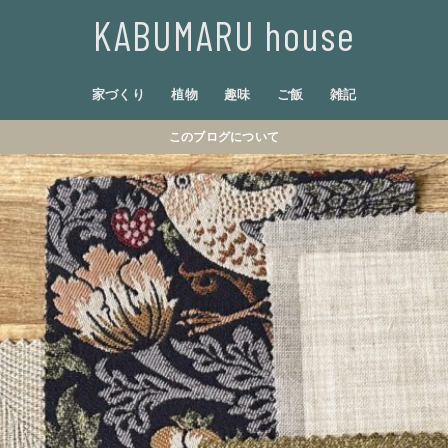
KABUMARU house
家づくり
植物
趣味
ご飯
雑記
このブログについて