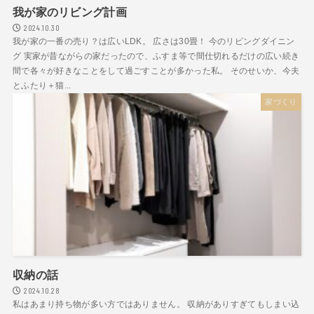
我が家のリビング計画
2024.10.30
我が家の一番の売り？は広いLDK。 広さは30畳！ 今のリビングダイニン
グ 実家が昔ながらの家だったので、ふすま等で間仕切れるだけの広い続き
間で各々が好きなことをして過ごすことが多かった私。 そのせいか、今夫
とふたり＋猫...
家づくり
収納の話
2024.10.28
私はあまり持ち物が多い方ではありません。 収納がありすぎてもしまい込