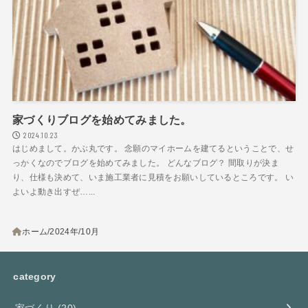
家づくりブログを始めてみました。
2024.10.23
はじめまして。かぶ丸です。 念願のマイホームを建てるということで、せ
っかくなのでブログを始めてみました。 どんなブログ？ 間取りが決ま
り、仕様も決めて、いま施工業者に見積をお願いしているところです。 い
よいよ動き出すぜ…...
ホーム
2024年
10月
category
家づくり
(20)