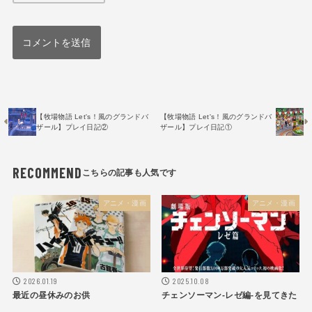
【牧場物語 Let's！風のグランドバ
【牧場物語 Let's！風のグランドバ
ザール】プレイ日記②
ザール】プレイ日記①
RECOMMEND
アニメ・漫画
アニメ・漫画
2026.01.19
2025.10.08
最近の昼休みのお供
チェンソーマン-レゼ編-を見てきた